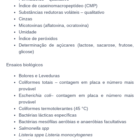
Índice de caseinomacropeptídeo (CMP)
Substâncias redutoras voláteis – qualitativo
Cinzas
Micotoxinas (aflatoxina, ocratoxina)
Umidade
Índice de peróxidos
Determinação de açúcares (lactose, sacarose, frutose,
glicose)
Ensaios biológicos
Bolores e Leveduras
Coliformes totais – contagem em placa e número mais
provável
E
scherichia coli
– contagem em placa e número mais
provável
Coliformes termotolerantes (45 °C)
Bactérias lácticas específicas
Bactérias mesófilas aeróbias e anaeróbias facultativas
Salmonella spp
Listeria spp
e
Listeria monocytogenes